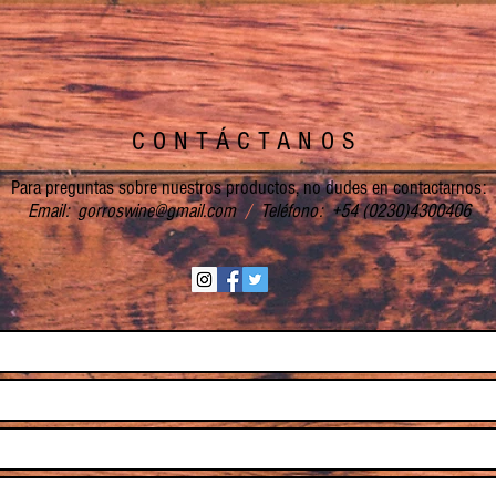
CONTÁCTANOS
Para preguntas sobre nuestros productos, no dudes en contactarnos:
Email:
gorroswine@gmail.com
/
Teléfono: +54 (0230)4300406