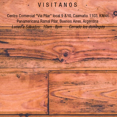
- VISITANOS -
Centro Comercial "Via Pilar" local 9 &10, Caamaño 1103, KM46
Panamericana Ramal Pilar, Buenos Aires, Argentina
Lunes a Sábados: 10am - 8pm
/
Cerrado los domingos